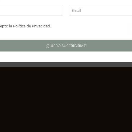
d
*
cepto la
Política de Privacidad
.
mber me
r password?
¡QUIERO SUSCRIBIRME!