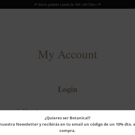
🌱 Envío gratuito a partir de 40€ (48/72hrs) 🌱
My Account
Login
 or email address
*
¿Quieres ser Botanical?
 nuestra Newsletter y recibirás en tu email un código de un 10% dto. 
compra.