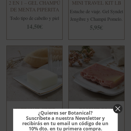
2 EN 1 – GEL CHAMPÚ
MINI TRAVEL KIT LB
DE MENTA PIPERITA
Estuche de viaje. Gel Syndet
Todo tipo de cabello y piel
Jengibre y Champú Pomelo.
14,50
€
5,95
€
COTTON FLOWER
ROSEHIP SOAP
¿Quieres ser Botanical?
DEODORANT
Suscríbete a nuestra Newsletter y
All skin types
recibirás en tu email un código de un
All skin types
11,90
€
10% dto. en tu primera compra.