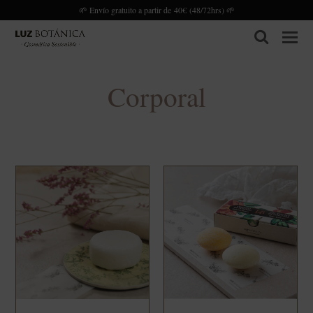
🌱 Envío gratuito a partir de 40€ (48/72hrs) 🌱
search
Corporal