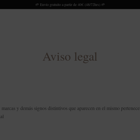
🌱 Envío gratuito a partir de 40€ (48/72hrs) 🌱
Aviso legal
gos, marcas y demás signos distintivos que aparecen en el mismo perte
al