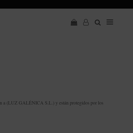
Carrito
user-
search
o
necen a (LUZ GALÉNICA S.L.) y están protegidos por los