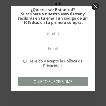
¿Quieres ser Botanical?
Suscríbete a nuestra Newsletter y
recibirás en tu email un código de un
10% dto. en tu primera compra.
He leído y acepto la
Política de
Privacidad
.
¡QUIERO SUSCRIBIRME!
This
field
should
be