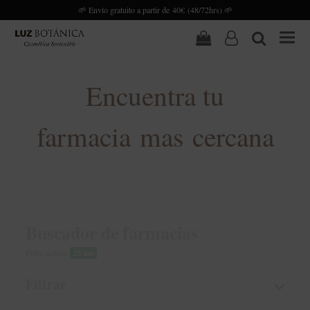
🌱 Envío gratuito a partir de 40€ (48/72hrs) 🌱
Carrito
user-
search
o
Encuentra tu
farmacia mas cercana
Buscador de farmacias
Filtro activo:
25 km
Filtrar