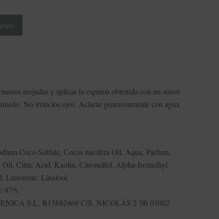
rrito
las manos mojadas y aplicar la espuma obtenida con un suave
húmedo. No irrita los ojos. Aclarar generosamente con agua
dium Coco-Sulfate, Cocos nucifera Oil, Aqua, Parfum,
Oil, Citric Acid, Kaolin, Citronellol, Alpha-Isomethyl
, Limonene, Linalool.
:
97%
NICA S.L. B13882469 C/S. NICOLÁS 2 3B 03002