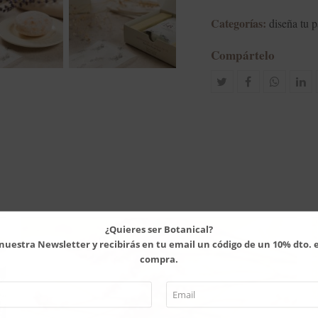
Categorías:
diseña tu 
Compártelo
Compartir
Compartir
whatsapp
Com
en
en
en
Twitter
Facebook
Lin
¿Quieres ser Botanical?
 nuestra Newsletter y recibirás en tu email un código de un 10% dto. 
compra.