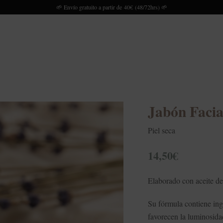
🌱 Envío gratuito a partir de 40€ (48/72hrs) 🌱
Jabón Facia
Piel seca
14,50
€
Elaborado con aceite de
Su fórmula contiene ing
favorecen la luminosidad,