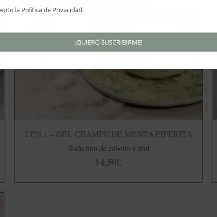
cepto la
Política de Privacidad
.
¡QUIERO SUSCRIBIRME!
2 EN 1 – GEL CHAMPÚ DE MENTA PIPERITA
Todo tipo de cabello y piel
14,50
€