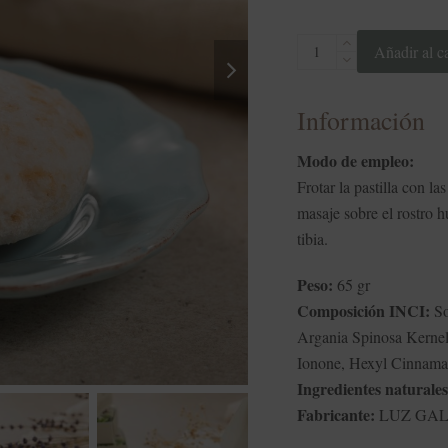
Jabón
Añadir al ca
next
Facial
slide
de
Información
Argania
Spinosa
Modo de empleo:
cantidad
Frotar la pastilla con 
masaje sobre el rostro 
tibia.
Peso:
65 gr
Composición INCI:
So
Argania Spinosa Kernel 
Ionone, Hexyl Cinnamal
Ingredientes naturales
Fabricante:
LUZ GALE