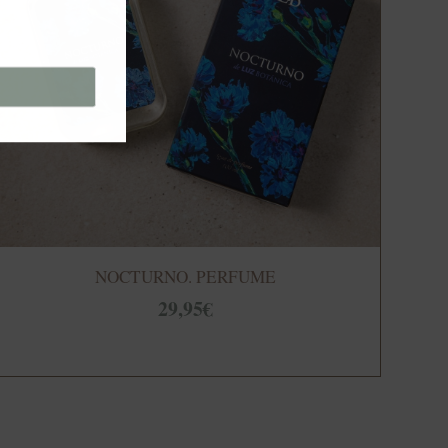
NOCTURNO. PERFUME
29,95
€