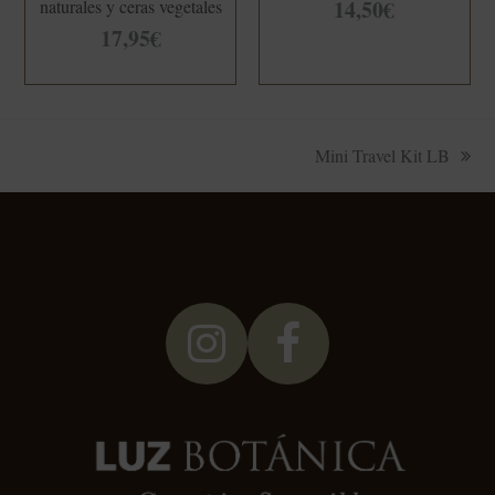
14,50
€
naturales y ceras vegetales
17,95
€
Mini Travel Kit LB
siguiente:
Instagram
Facebook