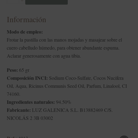
de
ricino
Información
cantidad
Modo de empleo:
Frotar la pastilla con las manos mojadas y masajear sobre el
cuero cabelludo húmedo, para obtener abundante espuma.
Aclarar generosamente con agua tibia.
Peso:
65 gr
Composición INCI:
Sodium Coco-Sulfate, Cocos Nucifera
Oil, Aqua, Ricinus Communis Seed Oil, Parfum, Linalool, CI
74160.
Ingredientes naturales:
94.50%
Fabricante:
LUZ GALENICA S.L. B13882469 C/S.
NICOLÁS 2 3B 03002